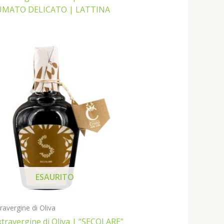
UMATO DELICATO | LATTINA
ESAURITO
travergine di Oliva
xtravergine di Oliva | “SECOLARE”