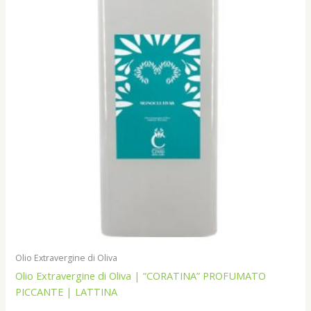
Olio Extravergine di Oliva
Olio Extravergine di Oliva | “CORATINA” PROFUMATO
PICCANTE | LATTINA