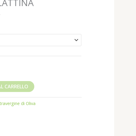
LATTINA
da
13,00 €
€
a
55,00 €
AL CARRELLO
travergine di Oliva