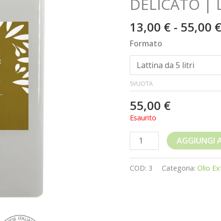
DELICATO | 
Oliva
|
13,00
€
-
55,00
"SECOLARE"
PROFUMATO
Formato
DELICATO
|
LATTINA
SVUOTA
quantità
55,00
€
Esaurito
AGGIUNGI 
COD:
3
Categoria:
Olio Ex