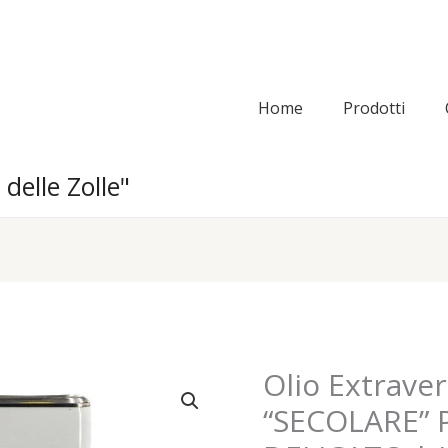
Home
Prodotti
 delle Zolle"
Olio Extraver
Olio
Extravergine
“SECOLARE”
di